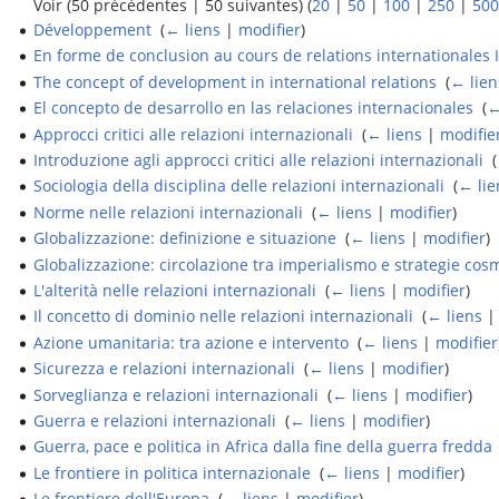
Voir (50 précédentes | 50 suivantes) (
20
|
50
|
100
|
250
|
500
Développement
‎
(
← liens
|
modifier
)
En forme de conclusion au cours de relations internationales I
The concept of development in international relations
‎
(
← lien
El concepto de desarrollo en las relaciones internacionales
‎
(
←
Approcci critici alle relazioni internazionali
‎
(
← liens
|
modifie
Introduzione agli approcci critici alle relazioni internazionali
‎
(
Sociologia della disciplina delle relazioni internazionali
‎
(
← lie
Norme nelle relazioni internazionali
‎
(
← liens
|
modifier
)
Globalizzazione: definizione e situazione
‎
(
← liens
|
modifier
)
Globalizzazione: circolazione tra imperialismo e strategie cos
L'alterità nelle relazioni internazionali
‎
(
← liens
|
modifier
)
Il concetto di dominio nelle relazioni internazionali
‎
(
← liens
Azione umanitaria: tra azione e intervento
‎
(
← liens
|
modifier
Sicurezza e relazioni internazionali
‎
(
← liens
|
modifier
)
Sorveglianza e relazioni internazionali
‎
(
← liens
|
modifier
)
Guerra e relazioni internazionali
‎
(
← liens
|
modifier
)
Guerra, pace e politica in Africa dalla fine della guerra fredda
Le frontiere in politica internazionale
‎
(
← liens
|
modifier
)
Le frontiere dell'Europa
‎
(
← liens
|
modifier
)