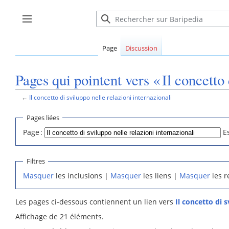
Aller
au
Afficher / masquer la barre latérale
contenu
Page
Discussion
Pages qui pointent vers « Il concetto 
←
Il concetto di sviluppo nelle relazioni internazionali
Pages liées
Page :
E
Filtres
Masquer
les inclusions |
Masquer
les liens |
Masquer
les r
Les pages ci-dessous contiennent un lien vers
Il concetto di s
Affichage de 21 éléments.