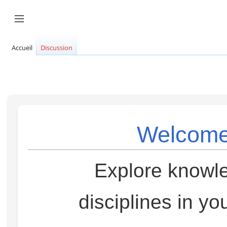
Aller
au
Afficher / masquer la barre latérale
contenu
Accueil
Discussion
Welcome 
Explore knowle
disciplines in yo