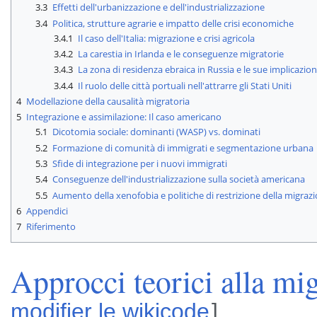
3.3
Effetti dell'urbanizzazione e dell'industrializzazione
3.4
Politica, strutture agrarie e impatto delle crisi economiche
3.4.1
Il caso dell'Italia: migrazione e crisi agricola
3.4.2
La carestia in Irlanda e le conseguenze migratorie
3.4.3
La zona di residenza ebraica in Russia e le sue implicazion
3.4.4
Il ruolo delle città portuali nell'attrarre gli Stati Uniti
4
Modellazione della causalità migratoria
5
Integrazione e assimilazione: Il caso americano
5.1
Dicotomia sociale: dominanti (WASP) vs. dominati
5.2
Formazione di comunità di immigrati e segmentazione urbana
5.3
Sfide di integrazione per i nuovi immigrati
5.4
Conseguenze dell'industrializzazione sulla società americana
5.5
Aumento della xenofobia e politiche di restrizione della migraz
6
Appendici
7
Riferimento
Approcci teorici alla mi
modifier le wikicode
]