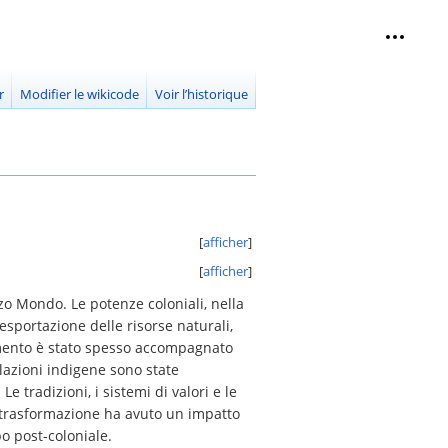
Outils 
replié
r
Modifier le wikicode
Voir l’historique
afficher
afficher
zo Mondo. Le potenze coloniali, nella
esportazione delle risorse naturali,
amento è stato spesso accompagnato
olazioni indigene sono state
 tradizioni, i sistemi di valori e le
ta trasformazione ha avuto un impatto
po post-coloniale.