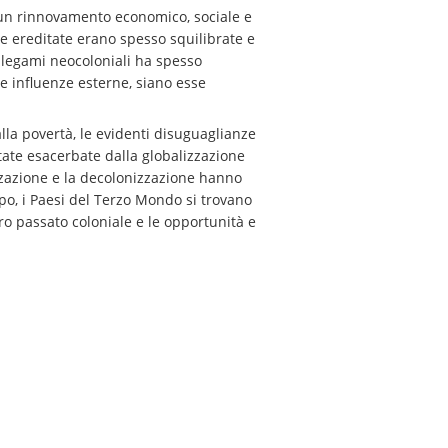
 un rinnovamento economico, sociale e
che ereditate erano spesso squilibrate e
i legami neocoloniali ha spesso
le influenze esterne, siano esse
 alla povertà, le evidenti disuguaglianze
 state esacerbate dalla globalizzazione
zzazione e la decolonizzazione hanno
po, i Paesi del Terzo Mondo si trovano
oro passato coloniale e le opportunità e