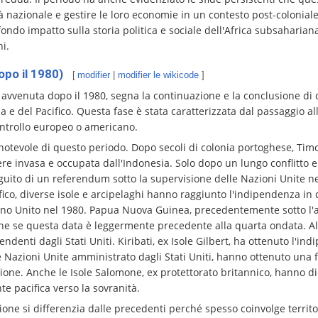
ità nazionale e gestire le loro economie in un contesto post-colonia
do impatto sulla storia politica e sociale dell'Africa subsaharian
ni.
opo il 1980)
[
modifier
|
modifier le wikicode
]
 avvenuta dopo il 1980, segna la continuazione e la conclusione di
ia e del Pacifico. Questa fase è stata caratterizzata dal passaggio al
controllo europeo o americano.
notevole di questo periodo. Dopo secoli di colonia portoghese, Tim
re invasa e occupata dall'Indonesia. Solo dopo un lungo conflitto e
guito di un referendum sotto la supervisione delle Nazioni Unite n
fico, diverse isole e arcipelaghi hanno raggiunto l'indipendenza i
egno Unito nel 1980. Papua Nuova Guinea, precedentemente sotto l'
e se questa data è leggermente precedente alla quarta ondata. Altre
endenti dagli Stati Uniti. Kiribati, ex Isole Gilbert, ha ottenuto l'i
le Nazioni Unite amministrato dagli Stati Uniti, hanno ottenuto una
ione. Anche le Isole Salomone, ex protettorato britannico, hanno d
e pacifica verso la sovranità.
e si differenzia dalle precedenti perché spesso coinvolge territori 