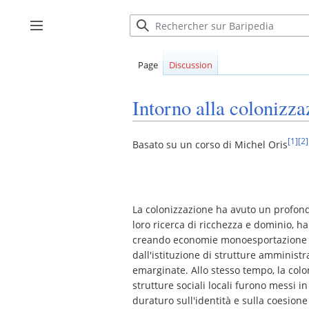
Aller
au
Afficher / masquer la barre latérale
contenu
Page
Discussion
Intorno alla colonizza
[1]
[2]
Basato su un corso di Michel Oris
La colonizzazione ha avuto un profondo
loro ricerca di ricchezza e dominio, h
creando economie monoesportazione vu
dall'istituzione di strutture amministr
emarginate. Allo stesso tempo, la colon
strutture sociali locali furono messi 
duraturo sull'identità e sulla coesione