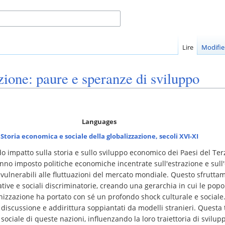
Lire
Modifie
zione: paure e speranze di sviluppo
Languages
Storia economica e sociale della globalizzazione, secoli XVI-XI
 impatto sulla storia e sullo sviluppo economico dei Paesi del Ter
anno imposto politiche economiche incentrate sull'estrazione e sull'
lnerabili alle fluttuazioni del mercato mondiale. Questo sfrutt
ative e sociali discriminatorie, creando una gerarchia in cui le pop
izzazione ha portato con sé un profondo shock culturale e sociale. Le
in discussione e addirittura soppiantati da modelli stranieri. Ques
 sociale di queste nazioni, influenzando la loro traiettoria di svilup