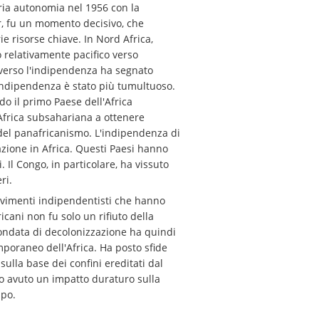
ria autonomia nel 1956 con la
r, fu un momento decisivo, che
e risorse chiave. In Nord Africa,
 relativamente pacifico verso
e verso l'indipendenza ha segnato
 l'indipendenza è stato più tumultuoso.
o il primo Paese dell'Africa
'Africa subsahariana a ottenere
del panafricanismo. L'indipendenza di
azione in Africa. Questi Paesi hanno
 Il Congo, in particolare, ha vissuto
ri.
ovimenti indipendentisti che hanno
cani non fu solo un rifiuto della
ondata di decolonizzazione ha quindi
mporaneo dell'Africa. Ha posto sfide
sulla base dei confini ereditati dal
no avuto un impatto duraturo sulla
ppo.