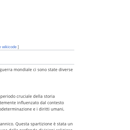
le wikicode
]
 guerra mondiale ci sono state diverse
eriodo cruciale della storia
rtemente influenzato dal contesto
odeterminazione e i diritti umani,
itannico. Questa spartizione è stata un