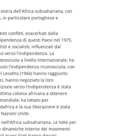
 storia dell'Africa subsahariana, con
, in particolare portoghese e
i conflitti, esacerbati dalla
dipendenza di questi Paesi nel 1975.
i e socialisti, influenzati dal
o verso l'indipendenza. La
nosciuta a livello internazionale, ha
enuto l'indipendenza riconosciuta, con
il Lesotho (1966) hanno raggiunto
ici, hanno negoziato la loro
sizione verso l'indipendenza è stata
ltima colonia africana a ottenere
mondiale, ha lottato per
africa e la sua liberazione è stata
 Nazioni Unite.
nell'Africa subsahariana. Le lotte per
, le dinamiche interne dei movimenti
esti nuovi Stati hanno dovuto