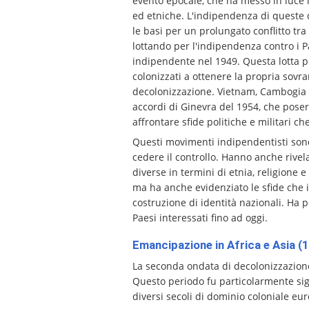
evento epocale, che ha messo in luce l
ed etniche. L'indipendenza di queste 
le basi per un prolungato conflitto tra
lottando per l'indipendenza contro i P
indipendente nel 1949. Questa lotta pe
colonizzati a ottenere la propria sovr
decolonizzazione. Vietnam, Cambogia e
accordi di Ginevra del 1954, che poser
affrontare sfide politiche e militari c
Questi movimenti indipendentisti sono s
cedere il controllo. Hanno anche rivelat
diverse in termini di etnia, religione
ma ha anche evidenziato le sfide che i 
costruzione di identità nazionali. Ha p
Paesi interessati fino ad oggi.
Emancipazione in Africa e Asia 
La seconda ondata di decolonizzazione,
Questo periodo fu particolarmente sign
diversi secoli di dominio coloniale eu