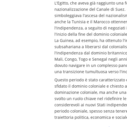
L'Egitto, che aveva già raggiunto una
nazionalizzazione del Canale di Suez.
simboleggiava l'ascesa del nazionalismo
anche la Tunisia e il Marocco ottenne
l'indipendenza, a seguito di negoziati 
l'inizio della fine del dominio colonial
La Guinea, ad esempio, ha ottenuto l'
subsahariana a liberarsi dal coloniali
l'indipendenza dal dominio britannico
Mali, Congo, Togo e Senegal negli anni
dovuto navigare in un complesso panoram
una transizione tumultuosa verso l'indi
Questo periodo è stato caratterizzat
sfidato il dominio coloniale e chiesto
dominazione coloniale, ma anche una r
svolto un ruolo chiave nel ridefinire 
considerevoli ai nuovi Stati indipenden
periodo coloniale, spesso senza tenere
traiettoria politica, economica e socia