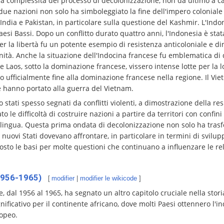
a complessità del processo di decolonizzazione, non da ultimo a ca
due nazioni non solo ha simboleggiato la fine dell'impero coloniale
 India e Pakistan, in particolare sulla questione del Kashmir. L'Ind
aesi Bassi. Dopo un conflitto durato quattro anni, l'Indonesia è sta
r la libertà fu un potente esempio di resistenza anticoloniale e d
anità. Anche la situazione dell'Indocina francese fu emblematica d
 Laos, sotto la dominazione francese, vissero intense lotte per la 
o ufficialmente fine alla dominazione francese nella regione. Il Vie
he hanno portato alla guerra del Vietnam.
tati spesso segnati da conflitti violenti, a dimostrazione della res
o le difficoltà di costruire nazioni a partire da territori con confini
 e lingua. Questa prima ondata di decolonizzazione non solo ha tra
nuovi Stati dovevano affrontare, in particolare in termini di svilupp
osto le basi per molte questioni che continuano a influenzare le rel
(1956-1965)
[
modifier
|
modifier le wikicode
]
 dal 1956 al 1965, ha segnato un altro capitolo cruciale nella stori
ificativo per il continente africano, dove molti Paesi ottennero l'i
ropeo.