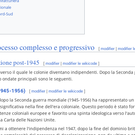
nifatturiera
ionale
ord-Sud
ocesso complesso e progressivo
[
modifier
|
modifier 
zione post-1945
[
modifier
|
modifier le wikicode
]
averso il quale le colonie diventano indipendenti. Dopo la Seconda
 ondate principali sono le seguenti.
(1945-1956)
[
modifier
|
modifier le wikicode
]
dopo la Seconda guerra mondiale (1945-1956) ha rappresentato un p
nificativa nella fine dell'era coloniale. Questo periodo è stato fo
tenze coloniali europee e favorito una spinta ideologica verso l'aut
lla Carta delle Nazioni Unite.
primi a ottenere l'indipendenza nel 1947, dopo la fine del dominio br