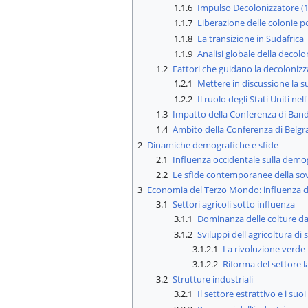
1.1.6
Impulso Decolonizzatore (
1.1.7
Liberazione delle colonie p
1.1.8
La transizione in Sudafrica
1.1.9
Analisi globale della decol
1.2
Fattori che guidano la decoloniz
1.2.1
Mettere in discussione la 
1.2.2
Il ruolo degli Stati Uniti ne
1.3
Impatto della Conferenza di Ban
1.4
Ambito della Conferenza di Belg
2
Dinamiche demografiche e sfide
2.1
Influenza occidentale sulla demo
2.2
Le sfide contemporanee della s
3
Economia del Terzo Mondo: influenza d
3.1
Settori agricoli sotto influenza
3.1.1
Dominanza delle colture d
3.1.2
Sviluppi dell'agricoltura di
3.1.2.1
La rivoluzione verde 
3.1.2.2
Riforma del settore la
3.2
Strutture industriali
3.2.1
Il settore estrattivo e i suo