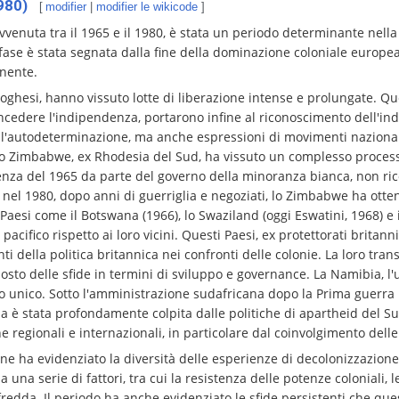
980)
[
modifier
|
modifier le wikicode
]
vvenuta tra il 1965 e il 1980, è stata un periodo determinante nella
fase è stata segnata dalla fine della dominazione coloniale europea
inente.
hesi, hanno vissuto lotte di liberazione intense e prolungate. Quest
ncedere l'indipendenza, portarono infine al riconoscimento dell'in
 l'autodeterminazione, ma anche espressioni di movimenti nazionalist
lo Zimbabwe, ex Rhodesia del Sud, ha vissuto un complesso process
nza del 1965 da parte del governo della minoranza bianca, non rico
o nel 1980, dopo anni di guerriglia e negoziati, lo Zimbabwe ha ott
esi come il Botswana (1966), lo Swaziland (oggi Eswatini, 1968) e 
cifico rispetto ai loro vicini. Questi Paesi, ex protettorati britann
 della politica britannica nei confronti delle colonie. La loro tran
 delle sfide in termini di sviluppo e governance. La Namibia, l'u
o unico. Sotto l'amministrazione sudafricana dopo la Prima guerra 
a è stata profondamente colpita dalle politiche di apartheid del Sud
 regionali e internazionali, in particolare dal coinvolgimento delle
e ha evidenziato la diversità delle esperienze di decolonizzazione 
 una serie di fattori, tra cui la resistenza delle potenze coloniali
 fredda. Il periodo ha anche evidenziato le sfide persistenti che qu