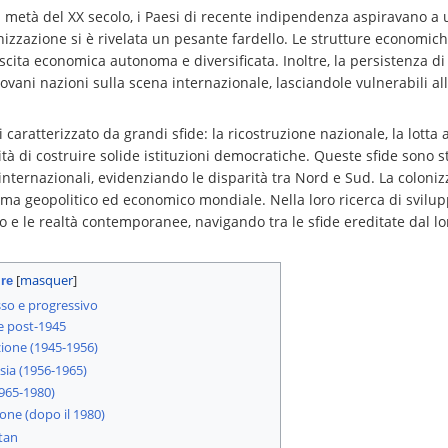
a metà del XX secolo, i Paesi di recente indipendenza aspiravano a
lonizzazione si è rivelata un pesante fardello. Le strutture economi
scita economica autonoma e diversificata. Inoltre, la persistenza d
ovani nazioni sulla scena internazionale, lasciandole vulnerabili al
 caratterizzato da grandi sfide: la ricostruzione nazionale, la lotta
essità di costruire solide istituzioni democratiche. Queste sfide sono
ternazionali, evidenziando le disparità tra Nord e Sud. La coloni
ma geopolitico ed economico mondiale. Nella loro ricerca di svilup
ico e le realtà contemporanee, navigando tra le sfide ereditate dal l
re
so e progressivo
e post-1945
zione (1945-1956)
sia (1956-1965)
1965-1980)
ione (dopo il 1980)
stan