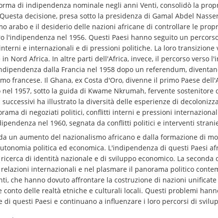
 forma di indipendenza nominale negli anni Venti, consolidò la prop
 Questa decisione, presa sotto la presidenza di Gamal Abdel Nasse
 arabo e il desiderio delle nazioni africane di controllare le propri
ro l'indipendenza nel 1956. Questi Paesi hanno seguito un percorso
interni e internazionali e di pressioni politiche. La loro transizion
e in Nord Africa. In altre parti dell'Africa, invece, il percorso verso
indipendenza dalla Francia nel 1958 dopo un referendum, diventand
smo francese. Il Ghana, ex Costa d'Oro, divenne il primo Paese dell
 nel 1957, sotto la guida di Kwame Nkrumah, fervente sostenitore 
 successivi ha illustrato la diversità delle esperienze di decolonizz
a di negoziati politici, conflitti interni e pressioni internazionali.
pendenza nel 1960, segnata da conflitti politici e interventi stranie
o da un aumento del nazionalismo africano e dalla formazione di m
 autonomia politica ed economica. L'indipendenza di questi Paesi afri
icerca di identità nazionale e di sviluppo economico. La seconda 
le relazioni internazionali e nel plasmare il panorama politico conte
ti, che hanno dovuto affrontare la costruzione di nazioni unificate 
 conto delle realtà etniche e culturali locali. Questi problemi han
le di questi Paesi e continuano a influenzare i loro percorsi di svilu