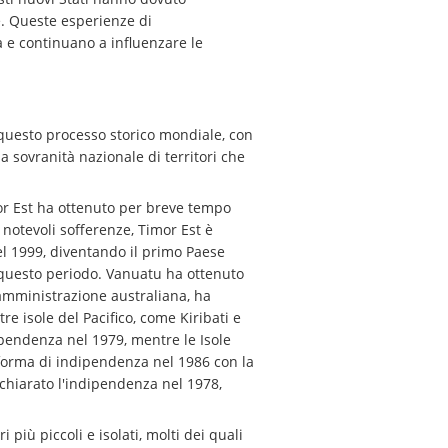
le. Queste esperienze di
a e continuano a influenzare le
 questo processo storico mondiale, con
la sovranità nazionale di territori che
or Est ha ottenuto per breve tempo
 notevoli sofferenze, Timor Est è
el 1999, diventando il primo Paese
n questo periodo. Vanuatu ha ottenuto
amministrazione australiana, ha
 isole del Pacifico, come Kiribati e
ndipendenza nel 1979, mentre le Isole
 forma di indipendenza nel 1986 con la
ichiarato l'indipendenza nel 1978,
più piccoli e isolati, molti dei quali