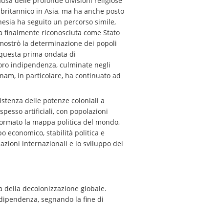
usa delle profonde divisioni religiose
 britannico in Asia, ma ha anche posto
onesia ha seguito un percorso simile,
ta finalmente riconosciuta come Stato
imostrò la determinazione dei popoli
i questa prima ondata di
loro indipendenza, culminate negli
tnam, in particolare, ha continuato ad
istenza delle potenze coloniali a
 spesso artificiali, con popolazioni
sformato la mappa politica del mondo,
o economico, stabilità politica e
azioni internazionali e lo sviluppo dei
a della decolonizzazione globale.
ndipendenza, segnando la fine di