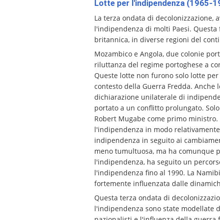
Lotte per l'indipendenza (1965-1
La terza ondata di decolonizzazione, a
l'indipendenza di molti Paesi. Questa 
britannica, in diverse regioni del cont
Mozambico e Angola, due colonie portog
riluttanza del regime portoghese a co
Queste lotte non furono solo lotte per
contesto della Guerra Fredda. Anche 
dichiarazione unilaterale di indipende
portato a un conflitto prolungato. Sol
Robert Mugabe come primo ministro. Pa
l'indipendenza in modo relativamente pa
indipendenza in seguito ai cambiamenti
meno tumultuosa, ma ha comunque posto
l'indipendenza, ha seguito un percors
l'indipendenza fino al 1990. La Namibi
fortemente influenzata dalle dinamiche
Questa terza ondata di decolonizzazion
l'indipendenza sono state modellate da
nazionalisti e l'influenza della guerra