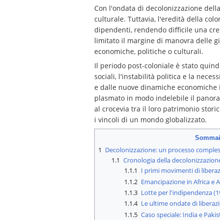
Con l'ondata di decolonizzazione dell
culturale. Tuttavia, l'eredità della co
dipendenti, rendendo difficile una cre
limitato il margine di manovra delle gi
economiche, politiche o culturali.
Il periodo post-coloniale è stato quindi
sociali, l'instabilità politica e la nec
e dalle nuove dinamiche economiche in
plasmato in modo indelebile il panora
al crocevia tra il loro patrimonio stor
i vincoli di un mondo globalizzato.
Sommai
1
Decolonizzazione: un processo comples
1.1
Cronologia della decolonizzazion
1.1.1
I primi movimenti di libera
1.1.2
Emancipazione in Africa e A
1.1.3
Lotte per l'indipendenza (
1.1.4
Le ultime ondate di liberaz
1.1.5
Caso speciale: India e Paki