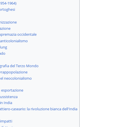
1954-1964)
ortoghesi
onizzazione
zazione
supremazia occidentale
ll'anticolonialismo
dung
rado
grafia del Terzo Mondo
ovrappopolazione
el neocolonialismo
a esportazione
 sussistenza
in India
ttiero-caseario: la rivoluzione bianca dell'India
i impatti