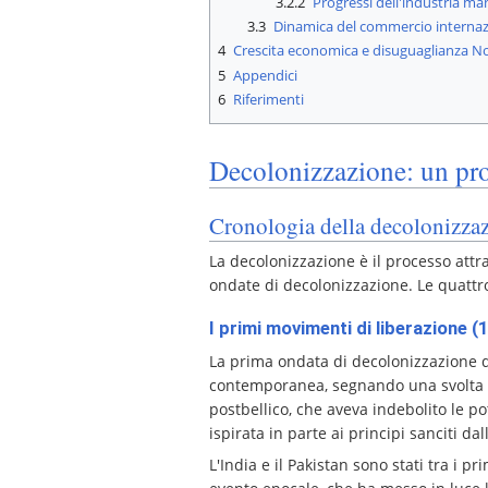
3.2.2
Progressi dell'industria ma
3.3
Dinamica del commercio internaz
4
Crescita economica e disuguaglianza N
5
Appendici
6
Riferimenti
Decolonizzazione: un pr
Cronologia della decolonizza
La decolonizzazione è il processo attr
ondate di decolonizzazione. Le quattro
I primi movimenti di liberazione 
La prima ondata di decolonizzazione 
contemporanea, segnando una svolta sig
postbellico, che aveva indebolito le po
ispirata in parte ai principi sanciti da
L'India e il Pakistan sono stati tra i 