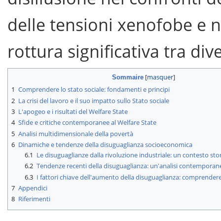
delle tensioni xenofobe e 
rottura significativa tra dive
Sommaire
1
Comprendere lo stato sociale: fondamenti e principi
2
La crisi del lavoro e il suo impatto sullo Stato sociale
3
L'apogeo e i risultati del Welfare State
4
Sfide e critiche contemporanee al Welfare State
5
Analisi multidimensionale della povertà
6
Dinamiche e tendenze della disuguaglianza socioeconomica
6.1
Le disuguaglianze dalla rivoluzione industriale: un contesto sto
6.2
Tendenze recenti della disuguaglianza: un'analisi contemporan
6.3
I fattori chiave dell'aumento della disuguaglianza: comprender
7
Appendici
8
Riferimenti