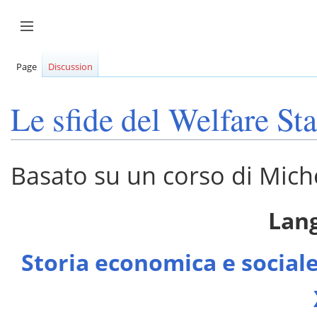
Aller
au
Afficher / masquer la barre latérale
contenu
Page
Discussion
Le sfide del Welfare Sta
Basato su un corso di Mich
Lan
Storia economica e sociale