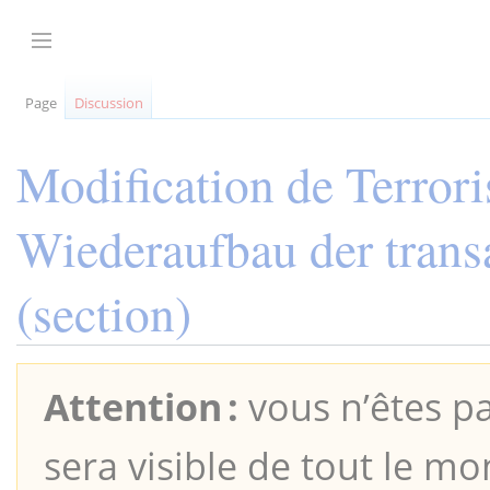
Aller
au
Afficher / masquer la barre latérale
contenu
Page
Discussion
Modification de
Terror
Wiederaufbau der trans
(section)
Attention :
vous n’êtes pa
sera visible de tout le mo