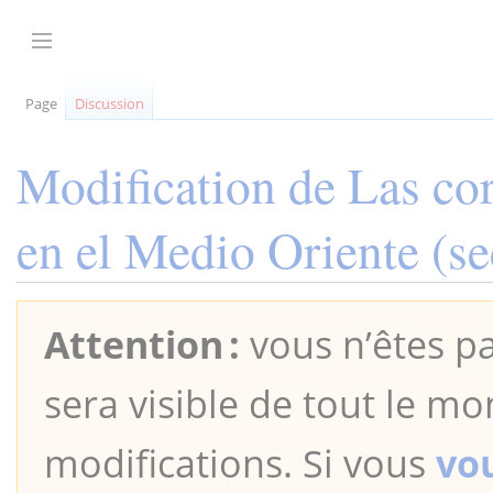
Aller
au
Afficher / masquer la barre latérale
contenu
Page
Discussion
Modification de
Las cor
en el Medio Oriente
(se
Attention :
vous n’êtes pa
sera visible de tout le mo
modifications. Si vous
vo