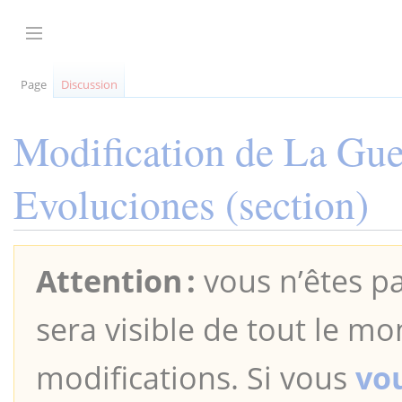
Aller
au
Afficher / masquer la barre latérale
contenu
Page
Discussion
Modification de
La Gue
Evoluciones
(section)
Attention :
vous n’êtes pa
sera visible de tout le mo
modifications. Si vous
vo