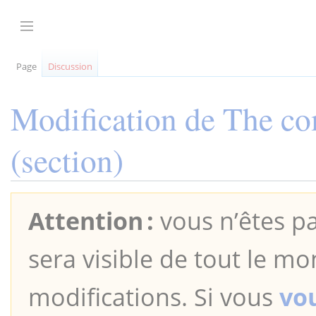
Aller
au
Afficher / masquer la barre latérale
contenu
Page
Discussion
Modification de
The co
(section)
Attention :
vous n’êtes pa
sera visible de tout le mo
modifications. Si vous
vo