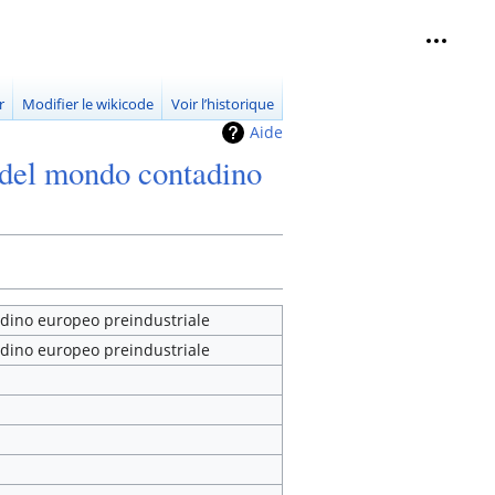
Outils 
replié
r
Modifier le wikicode
Voir l’historique
Aide
i del mondo contadino
tadino europeo preindustriale
tadino europeo preindustriale