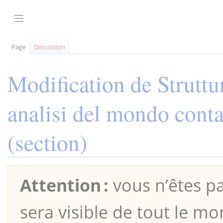
Aller
au
Afficher / masquer la barre latérale
contenu
Page
Discussion
Modification de
Struttu
analisi del mondo conta
(section)
Attention :
vous n’êtes pa
sera visible de tout le mo