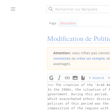
Aller
au
Afficher / masquer la barre latérale
contenu
Page
Discussion
Modification de
Politi
Attention :
vous n’êtes pas connect
connectez
ou
créez un compte
, v
avantages.
Avancé