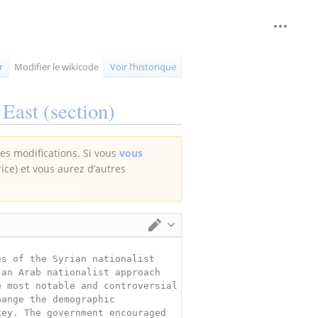
Outils 
replié
r
Modifier le wikicode
Voir l’historique
 East
(section)
des modifications. Si vous
vous
rice) et vous aurez d’autres
Changer d’éditeur