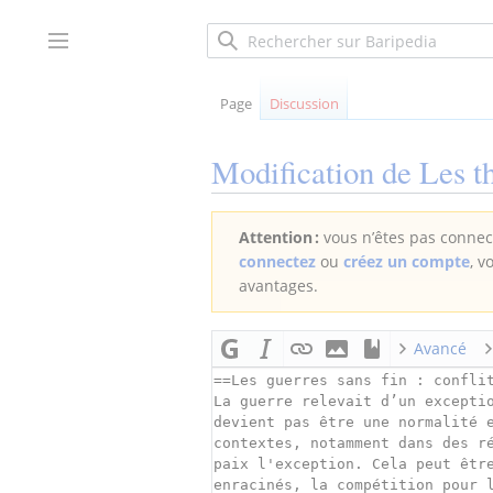
Aller
au
Afficher / masquer la barre latérale
contenu
Page
Discussion
Modification de
Les t
Attention :
vous n’êtes pas connect
connectez
ou
créez un compte
, v
avantages.
Avancé