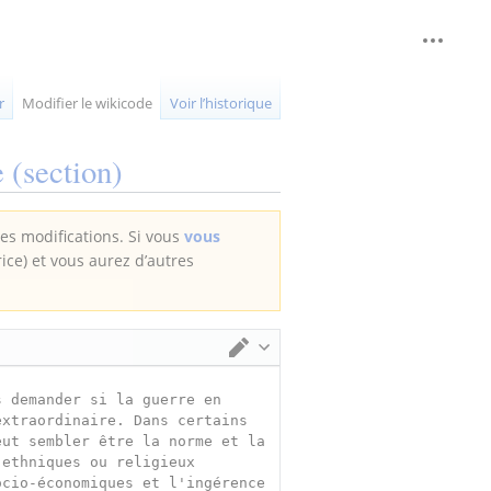
Outils 
replié
r
Modifier le wikicode
Voir l’historique
e
(section)
des modifications. Si vous
vous
rice) et vous aurez d’autres
Changer d’éditeur