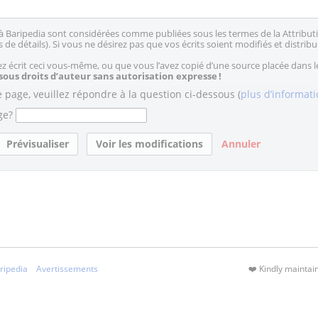
à Baripedia sont considérées comme publiées sous les termes de la Attributi
 de détails). Si vous ne désirez pas que vos écrits soient modifiés et distribu
 écrit ceci vous-même, ou que vous l’avez copié d’une source placée dans 
 sous droits d’auteur sans autorisation expresse !
e page, veuillez répondre à la question ci-dessous (
plus d’informat
ge?
Annuler
ripedia
Avertissements
❤️ Kindly mainta