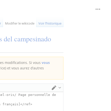
Outils 
replié
r
Modifier le wikicode
Voir l’historique
is del campesinado
des modifications. Si vous
vous
rice) et vous aurez d’autres
Changer d’éditeur