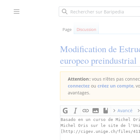
Aller
au
Afficher / masquer la barre latérale
contenu
Page
Discussion
Modification de
Estru
europeo preindustrial
Attention :
vous n’êtes pas connect
connectez
ou
créez un compte
, v
avantages.
Avancé