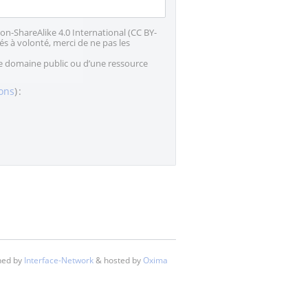
on-ShareAlike 4.0 International (CC BY-
és à volonté, merci de ne pas les
le domaine public ou d’une ressource
ions
) :
ined by
Interface-Network
& hosted by
Oxima