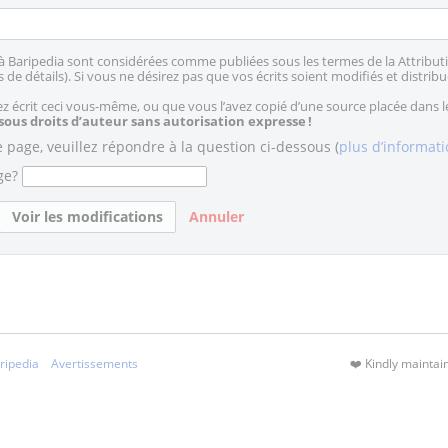
à Baripedia sont considérées comme publiées sous les termes de la Attributi
 de détails). Si vous ne désirez pas que vos écrits soient modifiés et distribu
 écrit ceci vous-même, ou que vous l’avez copié d’une source placée dans 
 sous droits d’auteur sans autorisation expresse !
e page, veuillez répondre à la question ci-dessous (
plus d’informat
ge?
Annuler
ripedia
Avertissements
❤️ Kindly mainta