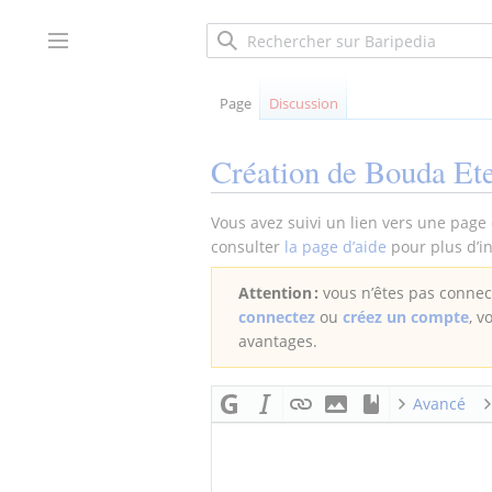
Aller
au
Afficher / masquer la barre latérale
contenu
Page
Discussion
Création de
Bouda Et
Vous avez suivi un lien vers une page 
consulter
la page d’aide
pour plus d’in
Attention :
vous n’êtes pas connect
connectez
ou
créez un compte
, v
avantages.
Avancé