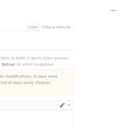
Outils 
replié
Créer
Créer le wikicode
e dans la boîte ci-après (vous pouvez
n
Retour
de votre navigateur.
des modifications. Si vous
vous
rice) et vous aurez d’autres
Changer d’éditeur