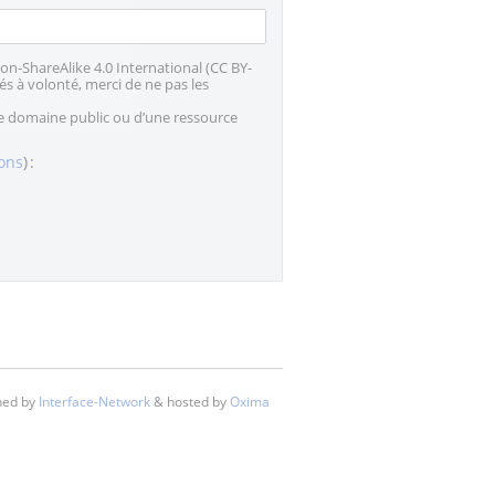
on-ShareAlike 4.0 International (CC BY-
és à volonté, merci de ne pas les
le domaine public ou d’une ressource
ions
) :
ined by
Interface-Network
& hosted by
Oxima