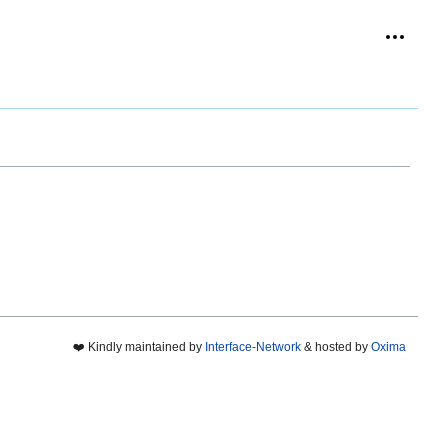
Outils p
replié
❤️ Kindly maintained by
Interface-Network
& hosted by
Oxima