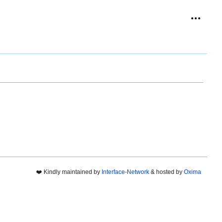
Outils p
replié
❤️ Kindly maintained by
Interface-Network
& hosted by
Oxima