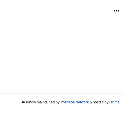
Outils p
replié
❤️ Kindly maintained by
Interface-Network
& hosted by
Oxima