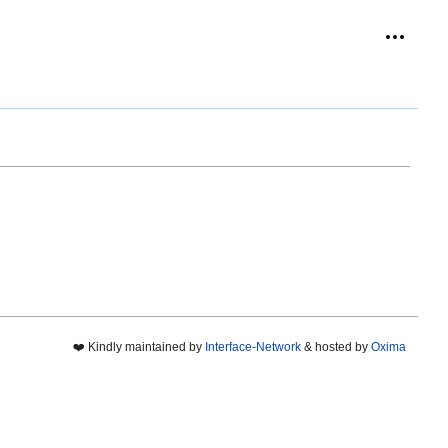
Outils p
replié
❤️ Kindly maintained by
Interface-Network
& hosted by
Oxima