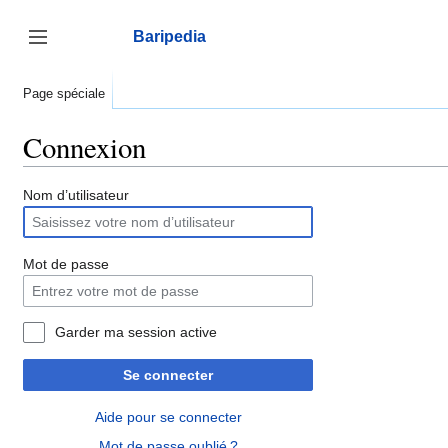
Aller
au
Baripedia
contenu
Afficher / masquer la barre latérale
Page spéciale
Connexion
Nom d’utilisateur
Mot de passe
Garder ma session active
Se connecter
Aide pour se connecter
Mot de passe oublié ?