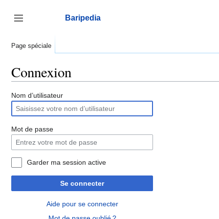
Aller
au
Baripedia
contenu
Afficher / masquer la barre latérale
Page spéciale
Connexion
Nom d’utilisateur
Mot de passe
Garder ma session active
Se connecter
Aide pour se connecter
Mot de passe oublié ?