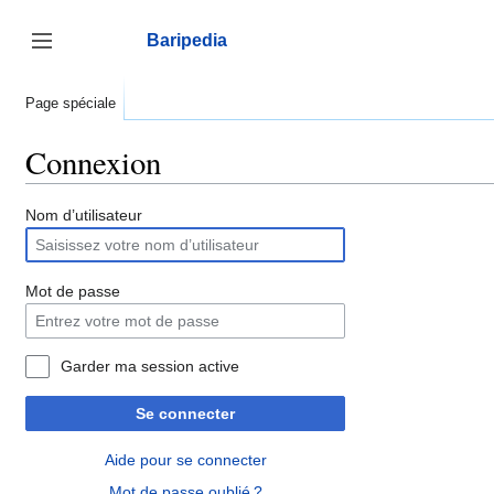
Aller
au
Baripedia
contenu
Afficher / masquer la barre latérale
Page spéciale
Connexion
Nom d’utilisateur
Mot de passe
Garder ma session active
Se connecter
Aide pour se connecter
Mot de passe oublié ?