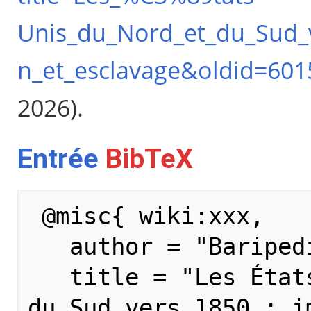
Unis_du_Nord_et_du_Sud_v
n_et_esclavage&oldid=601
2026).
Entrée
BibTeX
 @misc{ wiki:xxx,

   author = "Baripedia",

   title = "Les États-Unis du Nord et 
du Sud vers 1850 : im