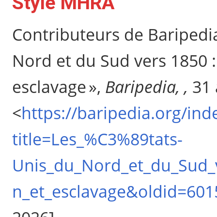
Style MHRA
Contributeurs de Baripedia
Nord et du Sud vers 1850 :
esclavage »,
Baripedia, ,
31 
<
https://baripedia.org/ind
title=Les_%C3%89tats-
Unis_du_Nord_et_du_Sud_v
n_et_esclavage&oldid=601