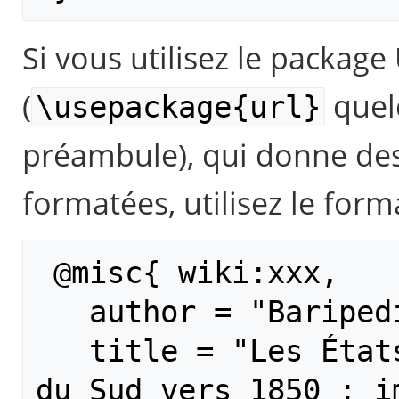
Si vous utilisez le packag
(
quel
\usepackage{url}
préambule), qui donne de
formatées, utilisez le forma
 @misc{ wiki:xxx,

   author = "Baripedia",

   title = "Les États-Unis du Nord et 
du Sud vers 1850 : im