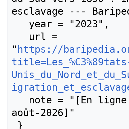
esclavage --- Bariped
   year = "2023",

   url = 
"
https://baripedia.o
title=Les_%C3%89tats
Unis_du_Nord_et_du_S
igration_et_esclavag
   note = "[En ligne ; accédé le 6-
août-2026]"
