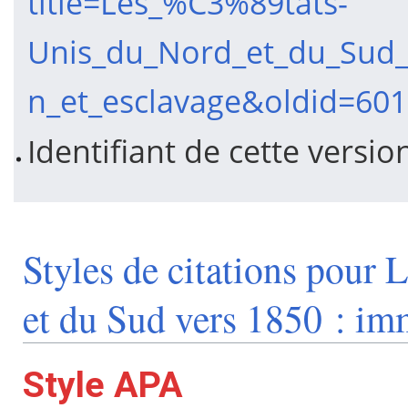
title=Les_%C3%89tats-
Unis_du_Nord_et_du_Sud_
n_et_esclavage&oldid=60
Identifiant de cette versio
Styles de citations pour 
et du Sud vers 1850 : im
Style APA