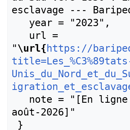
esclavage --- Bariped
   year = "2023",

   url = 
"
\url{
https://baripe
title=Les_%C3%89tats
Unis_du_Nord_et_du_S
igration_et_esclavag
   note = "[En ligne ; accédé le 6-
août-2026]"
