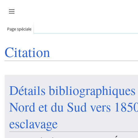
Aller
au
Afficher / masquer la barre latérale
contenu
Page spéciale
Citation
Détails bibliographiques
Nord et du Sud vers 1850
esclavage