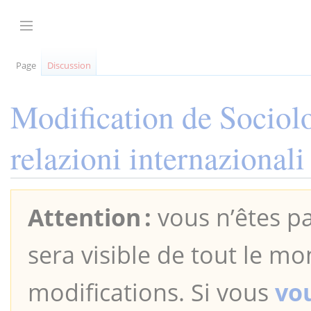
Aller
au
Afficher / masquer la barre latérale
contenu
Page
Discussion
Modification de
Sociolo
relazioni internazionali
Attention :
vous n’êtes pa
sera visible de tout le mo
modifications. Si vous
vo