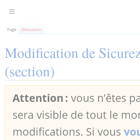
Aller
au
Afficher / masquer la barre latérale
contenu
Page
Discussion
Modification de
Sicurez
(section)
Attention :
vous n’êtes pa
sera visible de tout le mo
modifications. Si vous
vo