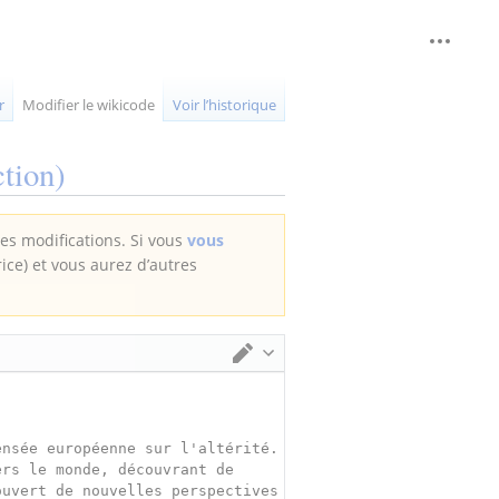
Outils 
replié
r
Modifier le wikicode
Voir l’historique
tion)
des modifications. Si vous
vous
rice) et vous aurez d’autres
Changer d’éditeur