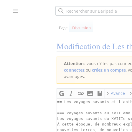
Aller
au
Afficher / masquer la barre latérale
contenu
Page
Discussion
Modification de
Les t
Attention :
vous n’êtes pas connect
connectez
ou
créez un compte
, v
avantages.
Avancé