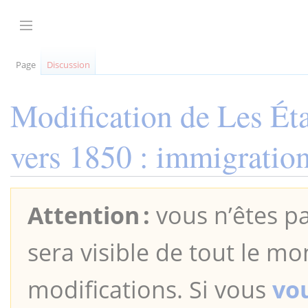
Aller
au
Afficher / masquer la barre latérale
contenu
Page
Discussion
Modification de
Les Ét
vers 1850 : immigration
Attention :
vous n’êtes pa
sera visible de tout le mo
modifications. Si vous
vo