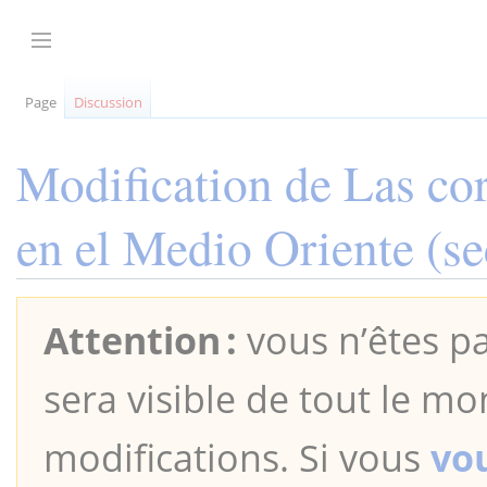
Aller
au
Afficher / masquer la barre latérale
contenu
Page
Discussion
Modification de
Las cor
en el Medio Oriente
(se
Attention :
vous n’êtes pa
sera visible de tout le mo
modifications. Si vous
vo