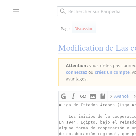
Aller
au
Afficher / masquer la barre latérale
contenu
Page
Discussion
Modification de
Las c
Attention :
vous n’êtes pas connect
connectez
ou
créez un compte
, v
avantages.
Avancé