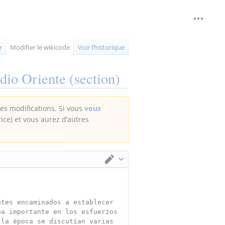
Outils 
replié
r
Modifier le wikicode
Voir l’historique
edio Oriente
(section)
des modifications. Si vous
vous
rice) et vous aurez d’autres
Changer d’éditeur