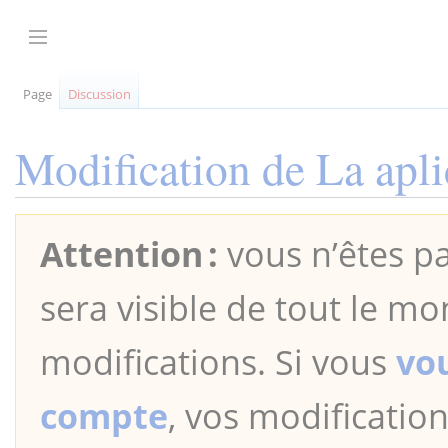
Aller
au
Afficher / masquer la barre latérale
contenu
Page
Discussion
Modification de
La apli
Attention :
vous n’êtes pa
sera visible de tout le mo
modifications. Si vous
vo
compte
, vos modification