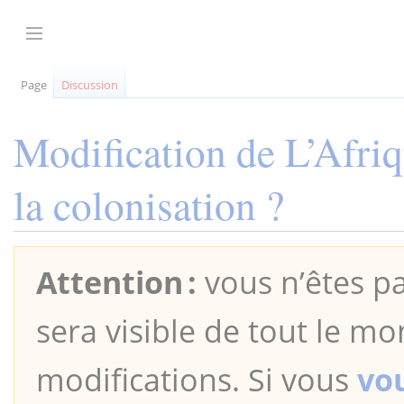
Aller
au
Afficher / masquer la barre latérale
contenu
Page
Discussion
Modification de
L’Afri
la colonisation ?
Attention :
vous n’êtes pa
sera visible de tout le mo
modifications. Si vous
vo