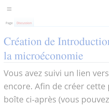
Aller
au
Afficher / masquer la barre latérale
contenu
Page
Discussion
Création de
Introductio
la microéconomie
Vous avez suivi un lien ver
encore. Afin de créer cette 
boîte ci-après (vous pouve