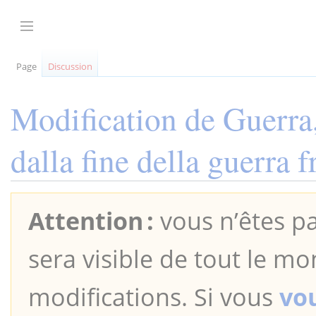
Aller
au
Afficher / masquer la barre latérale
contenu
Page
Discussion
Modification de
Guerra,
dalla fine della guerra 
Attention :
vous n’êtes pa
sera visible de tout le mo
modifications. Si vous
vo