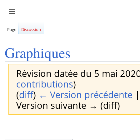
Aller
au
Afficher / masquer la barre latérale
contenu
Page
Discussion
Graphiques
Révision datée du 5 mai 202
contributions
)
(
diff
)
← Version précédente
|
Version suivante → (diff)