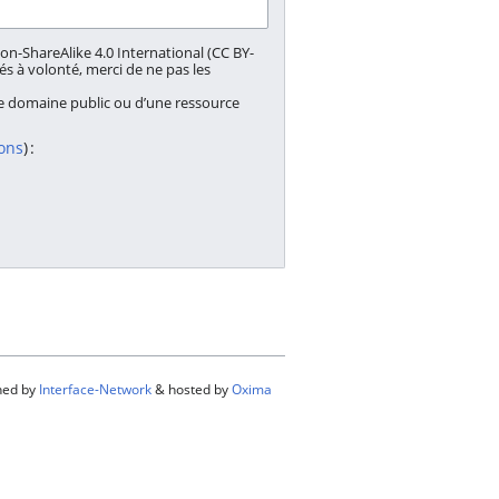
on-ShareAlike 4.0 International (CC BY-
és à volonté, merci de ne pas les
le domaine public ou d’une ressource
ions
) :
ined by
Interface-Network
& hosted by
Oxima