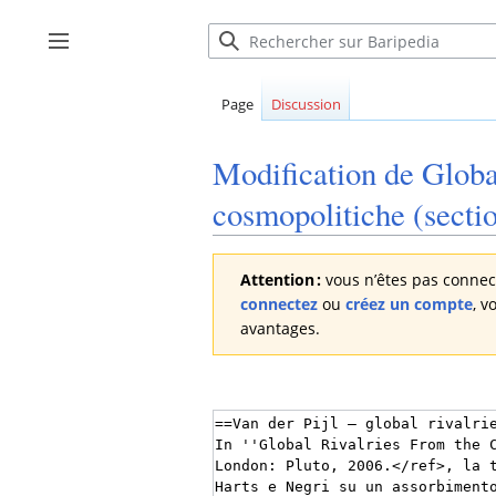
Aller
au
Afficher / masquer la barre latérale
contenu
Page
Discussion
Modification de
Globa
cosmopolitiche
(secti
Attention :
vous n’êtes pas connect
connectez
ou
créez un compte
, v
avantages.