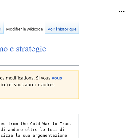
Outils 
replié
r
Modifier le wikicode
Voir l’historique
mo e strategie
des modifications. Si vous
vous
rice) et vous aurez d’autres