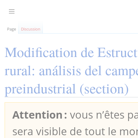
Aller
au
Afficher / masquer la barre latérale
contenu
Page
Discussion
Modification de
Estruct
rural: análisis del cam
preindustrial
(section)
Attention :
vous n’êtes pa
sera visible de tout le mo