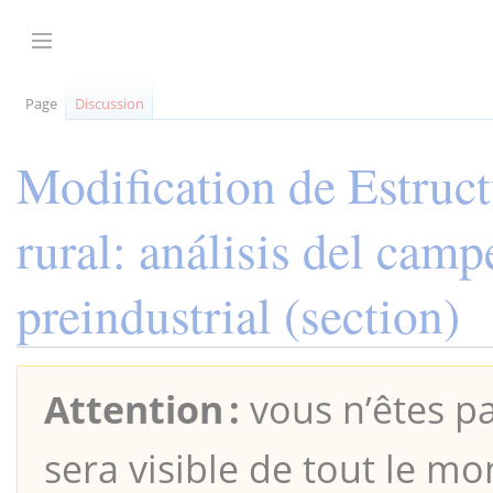
Aller
au
Afficher / masquer la barre latérale
contenu
Page
Discussion
Modification de
Estruct
rural: análisis del cam
preindustrial
(section)
Attention :
vous n’êtes pa
sera visible de tout le mo