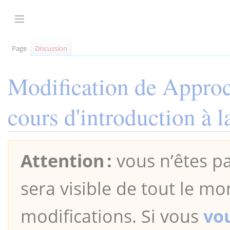
Aller
au
Afficher / masquer la barre latérale
contenu
Page
Discussion
Modification de
Approc
cours d'introduction à
Attention :
vous n’êtes pa
sera visible de tout le mo
modifications. Si vous
vo