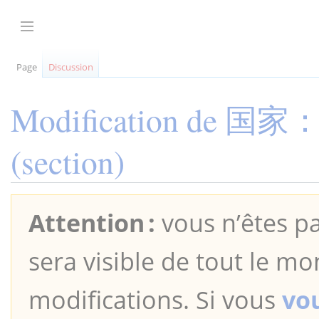
Aller
au
Afficher / masquer la barre latérale
contenu
Page
Discussion
Modification de
国家
(section)
Attention :
vous n’êtes pa
sera visible de tout le mo
modifications. Si vous
vo