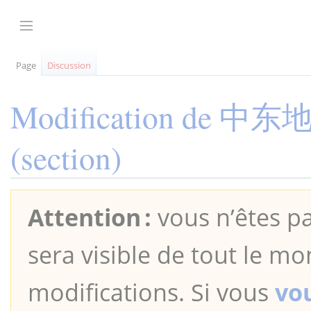
Aller
au
Afficher / masquer la barre latérale
contenu
Page
Discussion
Modification de
中东
(section)
Attention :
vous n’êtes pa
sera visible de tout le mo
modifications. Si vous
vo